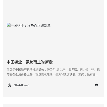
中国铜业：乘势而上谱新章
得益于中国经济长期持续增长，2003年1月以来，世界铝、铜、铅、锌、镍
等有色金属价格上升，市场需求旺盛，买方和卖方共赢，期间，虽有曲折
反复，但总体保持向上态势，为中国铜铅锌行业发展带来机遇。中国铜业
有限公司(以下简称“中国铜业”)在这样的利好情况下，于2008年8月25日成
2024-05-28
立，成为中国铜铅锌行业一匹年轻的“黑马”。由中铝集团铜事业部到铜铅
锌产业兼收并蓄的战略单元，成长过程艰难曲折绝非一日之功。经过13年
养精蓄锐、砥砺前行，中国铜业成熟壮大，蓄势待发，初步具备了千里奔
袭、纵横驰骋的力量。