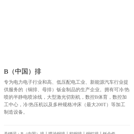
B（中国）排
专为电力电子行业和高、低压配电工业、新能源汽车行业提
供服务的（铜排、母排）钣金制品的生产企业。拥有可冷/热
喷的半静电喷涂线，大型激光切割机，数控B体育，数控加
工中心，冷/热压机以及多种规格冲床（最大200T）等加工
制造设备。
关键词：B（中国）排丨喷涂铜排丨软铜排丨铜铝排丨钣金件