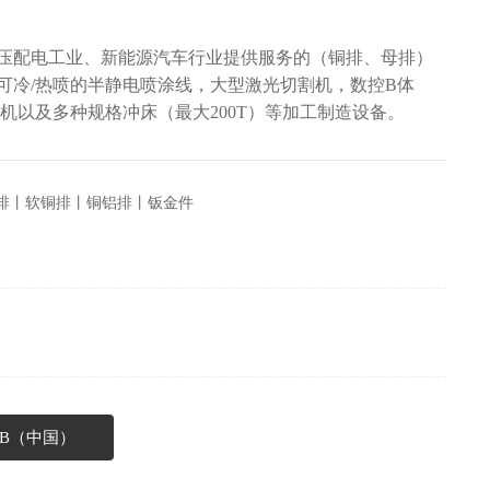
压配电工业、新能源汽车行业提供服务的（铜排、母排）
可冷/热喷的半静电喷涂线，大型激光切割机，数控B体
机以及多种规格冲床（最大200T）等加工制造设备。
排丨软铜排丨铜铝排丨钣金件
B（中国）