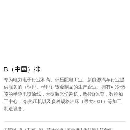
B（中国）排
专为电力电子行业和高、低压配电工业、新能源汽车行业提
供服务的（铜排、母排）钣金制品的生产企业。拥有可冷/热
喷的半静电喷涂线，大型激光切割机，数控B体育，数控加
工中心，冷/热压机以及多种规格冲床（最大200T）等加工
制造设备。
关键词：B（中国）排丨喷涂铜排丨软铜排丨铜铝排丨钣金件