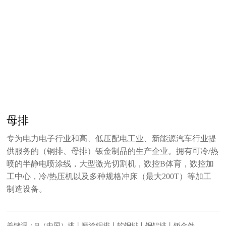
母排
专为电力电子行业和高、低压配电工业、新能源汽车行业提
供服务的（铜排、母排）钣金制品的生产企业。拥有可冷/热
喷的半静电喷涂线，大型激光切割机，数控B体育，数控加
工中心，冷/热压机以及多种规格冲床（最大200T）等加工
制造设备。
关键词：B（中国）排丨喷涂铜排丨软铜排丨铜铝排丨钣金件