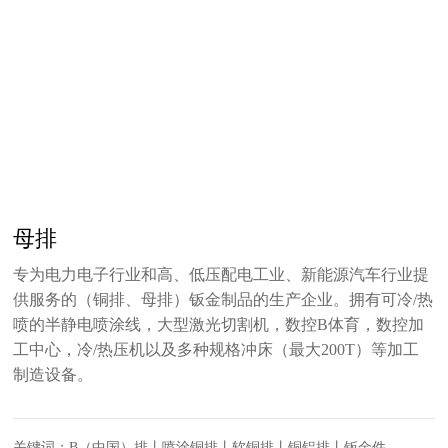
母排
专为电力电子行业和高、低压配电工业、新能源汽车行业提
供服务的（铜排、母排）钣金制品的生产企业。拥有可冷/热
喷的半静电喷涂线，大型激光切割机，数控B体育，数控加
工中心，冷/热压机以及多种规格冲床（最大200T）等加工
制造设备。
关键词：B（中国）排丨喷涂铜排丨软铜排丨铜铝排丨钣金件