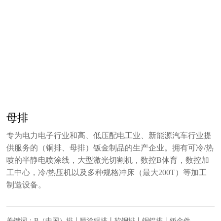
母排
专为电力电子行业和高、低压配电工业、新能源汽车行业提
供服务的（铜排、母排）钣金制品的生产企业。拥有可冷/热
喷的半静电喷涂线，大型激光切割机，数控B体育，数控加
工中心，冷/热压机以及多种规格冲床（最大200T）等加工
制造设备。
关键词：B（中国）排丨喷涂铜排丨软铜排丨铜铝排丨钣金件